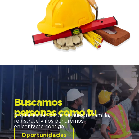
Buscamos
personas como tu
Si quieres ser parte de nuestra familia,
regístrate y nos pondremos
en contacto contigo.
Oportunidades