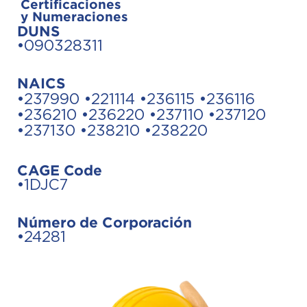
Certificaciones
y Numeraciones
DUNS
•090328311
NAICS
•237990 •221114 •236115 •236116
•236210 •236220 •237110 •237120
•237130 •238210 •238220
CAGE Code
•1DJC7
Número de Corporación
•24281